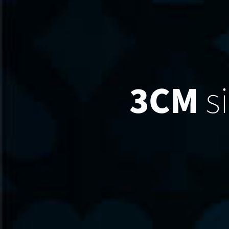
3CM
si